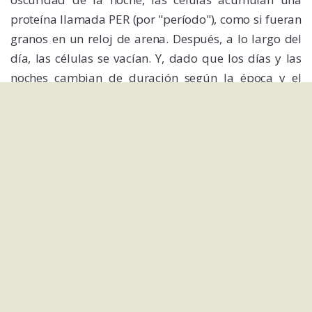
proteína llamada PER (por "período"), como si fueran
granos en un reloj de arena. Después, a lo largo del
día, las células se vacían. Y, dado que los días y las
noches cambian de duración según la época y el
lugar, este reloj debe ser capaz de aprender
continuamente de los ciclos de la realidad externa.
Las proteínas PER son creadas a la orden de un gen
en particular. Una vez creadas, las PER se unen a otras
proteínas ("TIM"), adquiriendo la habilidad de
silenciar al gen que las produce. Otro gen hace otra
proteína que regula el ritmo al que PER y TIM se
juntan para hacer esto, así como un engranaje de
reloj decide que por cada 60 movimientos del
segundero corresponde uno del minutero.