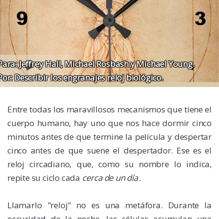
Para:
Jeffrey Hall, Michael Rosbash y Michael Young.
Por:
Describir los engranajes reloj biológico.
Entre todas los maravillosos mecanismos que tiene el
cuerpo humano, hay uno que nos hace dormir cinco
minutos antes de que termine la película y despertar
cinco antes de que suene el despertador. Ese es el
reloj circadiano, que, como su nombre lo indica,
repite su ciclo cada
cerca de un día
.
Llamarlo "reloj" no es una metáfora. Durante la
oscuridad de la noche, las células acumulan una