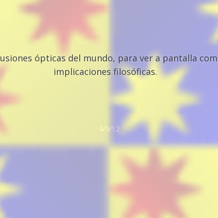
lusiones ópticas del mundo, para ver a pantalla com
implicaciones filosóficas.
4/5/12