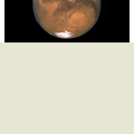
El rover Curiosity tendrá un nuevo amiguito en las
desoladas arenas marcianas, porque
despegó
la
sonda InSight, que llegará en menos de seis meses al
único planeta del Sistema Solar exclusivamente
habitado por robots
. El explorador metálico de 6
metros y 360 kg amartizará en Elysium Planitia para
estudiar el suelo y los martemotos, y con suerte
revelar algo del pasado y futuro geológicos del
cuarto planeta. Luego, será usada como
mesa de
picnic
por los primeros colonos.