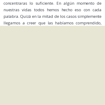
concentraras lo suficiente. En algún momento de
nuestras vidas todos hemos hecho eso con cada
palabra. Quizá en la mitad de los casos simplemente
llegamos a creer que las habíamos comprendido,
cuando en realidad las adoptamos más o menos
como lo hicimos con la tabla del 2.
Por esta razón, lo mejor del experimento viene tras él,
al regresar al mundo de las palabras conocidas.
Podrán parecerte entonces un poco sospechosas.
Familiares, sí, pero semidesnudas –apostando a que
no viste desnudos a muchos familiares, en cuyo caso
no deberías estar leyendo esto sino en terapia de
electroshock–. Cualquier palabra del español podría
revelar ahora su naturaleza de pelota imaginaria: el
símbolo sigue volando, nuestra atención corre tras él,